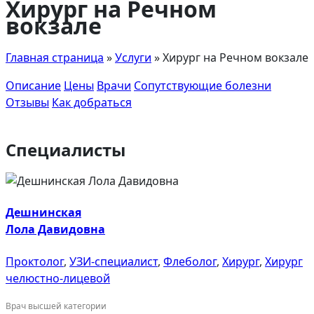
Хирург на Речном
вокзале
Главная страница
»
Услуги
»
Хирург на Речном вокзале
Описание
Цены
Врачи
Сопутствующие болезни
Отзывы
Как добраться
Специалисты
Дешнинская
Лола Давидовна
Проктолог
,
УЗИ-специалист
,
Флеболог
,
Хирург
,
Хирург
челюстно-лицевой
Врач высшей категории