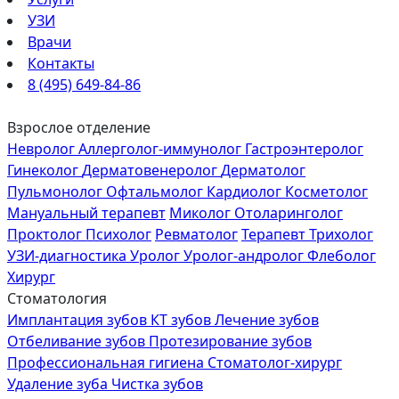
УЗИ
Врачи
Контакты
8 (495) 649-84-86
Взрослое отделение
Невролог
Аллерголог-иммунолог
Гастроэнтеролог
Гинеколог
Дерматовенеролог
Дерматолог
Пульмонолог
Офтальмолог
Кардиолог
Косметолог
Мануальный терапевт
Миколог
Отоларинголог
Проктолог
Психолог
Ревматолог
Терапевт
Трихолог
УЗИ-диагностика
Уролог
Уролог-андролог
Флеболог
Хирург
Стоматология
Имплантация зубов
КТ зубов
Лечение зубов
Отбеливание зубов
Протезирование зубов
Профессиональная гигиена
Стоматолог-хирург
Удаление зуба
Чистка зубов