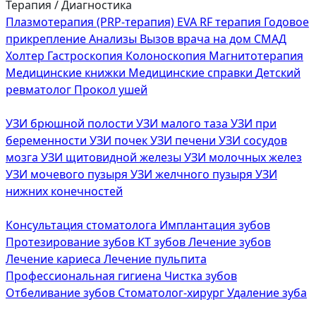
Терапия / Диагностика
Плазмотерапия (PRP-терапия)
EVA RF терапия
Годовое
прикрепление
Анализы
Вызов врача на дом
СМАД
Холтер
Гастроскопия
Колоноскопия
Магнитотерапия
Медицинские книжки
Медицинские справки
Детский
ревматолог
Прокол ушей
УЗИ брюшной полости
УЗИ малого таза
УЗИ при
беременности
УЗИ почек
УЗИ печени
УЗИ сосудов
мозга
УЗИ щитовидной железы
УЗИ молочных желез
УЗИ мочевого пузыря
УЗИ желчного пузыря
УЗИ
нижних конечностей
Консультация стоматолога
Имплантация зубов
Протезирование зубов
КТ зубов
Лечение зубов
Лечение кариеса
Лечение пульпита
Профессиональная гигиена
Чистка зубов
Отбеливание зубов
Стоматолог-хирург
Удаление зуба