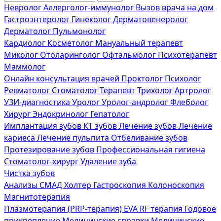
Невролог
Аллерголог-иммунолог
Вызов врача на дом
Гастроэнтеролог
Гинеколог
Дерматовенеролог
Дерматолог
Пульмонолог
Кардиолог
Косметолог
Мануальный терапевт
Миколог
Отоларинголог
Офтальмолог
Психотерапевт
Маммолог
Онлайн консультация врачей
Проктолог
Психолог
Ревматолог
Стоматолог
Терапевт
Трихолог
Артролог
УЗИ-диагностика
Уролог
Уролог-андролог
Флеболог
Хирург
Эндокринолог
Гепатолог
Имплантация зубов
КТ зубов
Лечение зубов
Лечение
кариеса
Лечение пульпита
Отбеливание зубов
Протезирование зубов
Профессиональная гигиена
Стоматолог-хирург
Удаление зуба
Чистка зубов
Анализы
СМАД
Холтер
Гастроскопия
Колоноскопия
Магнитотерапия
Плазмотерапия (PRP-терапия)
EVA RF терапия
Годовое
прикрепление
Медицинские справки
Медицинские