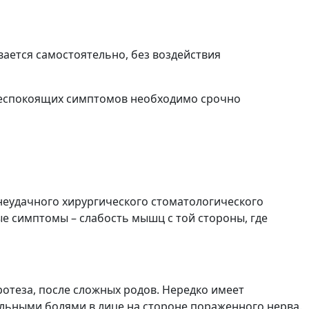
вается самостоятельно, без воздействия
беспокоящих симптомов необходимо срочно
неудачного хирургического стоматологического
е симптомы – слабость мышц с той стороны, где
отеза, после сложных родов. Нередко имеет
льными болями в лице на стороне пораженного нерва.