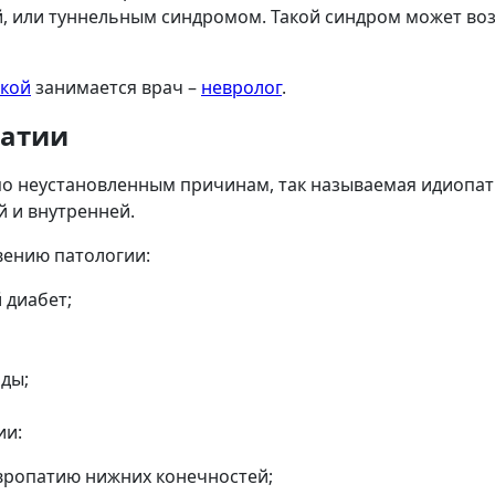
 или туннельным синдромом. Такой синдром может возн
ской
занимается врач –
невролог
.
патии
по неустановленным причинам, так называемая идиопат
 и внутренней.
вению патологии:
 диабет;
ды;
ии:
вропатию нижних конечностей;