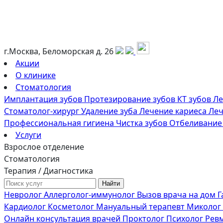
г.Москва, Беломорская д. 26
Акции
О клинике
Стоматология
Имплантация зубов
Протезирование зубов
КТ зубов
Ле
Стоматолог-хирург
Удаление зуба
Лечение кариеса
Леч
Профессиональная гигиена
Чистка зубов
Отбеливание
Услуги
Взрослое отделение
Стоматология
Терапия / Диагностика
Невролог
Аллерголог-иммунолог
Вызов врача на дом
Г
Кардиолог
Косметолог
Мануальный терапевт
Миколог
Онлайн консультация врачей
Проктолог
Психолог
Рев