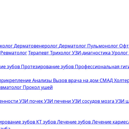
еколог
Дерматовенеролог
Дерматолог
Пульмонолог
Офт
Ревматолог
Терапевт
Трихолог
УЗИ-диагностика
Уролог
ие зубов
Протезирование зубов
Профессиональная гиг
 прикрепление
Анализы
Вызов врача на дом
СМАД
Холте
евматолог
Прокол ушей
менности
УЗИ почек
УЗИ печени
УЗИ сосудов мозга
УЗИ 
ирование зубов
КТ зубов
Лечение зубов
Лечение карие
 зуба