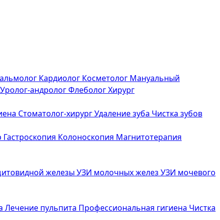
альмолог
Кардиолог
Косметолог
Мануальный
Уролог-андролог
Флеболог
Хирург
иена
Стоматолог-хирург
Удаление зуба
Чистка зубов
р
Гастроскопия
Колоноскопия
Магнитотерапия
щитовидной железы
УЗИ молочных желез
УЗИ мочевого
са
Лечение пульпита
Профессиональная гигиена
Чистка