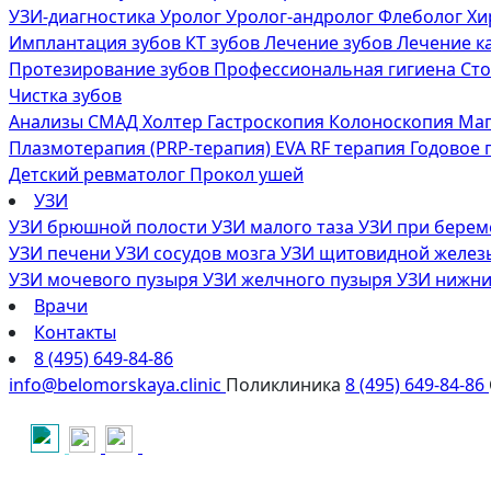
УЗИ-диагностика
Уролог
Уролог-андролог
Флеболог
Хи
Имплантация зубов
КТ зубов
Лечение зубов
Лечение к
Протезирование зубов
Профессиональная гигиена
Сто
Чистка зубов
Анализы
СМАД
Холтер
Гастроскопия
Колоноскопия
Маг
Плазмотерапия (PRP-терапия)
EVA RF терапия
Годовое
Детский ревматолог
Прокол ушей
УЗИ
УЗИ брюшной полости
УЗИ малого таза
УЗИ при бере
УЗИ печени
УЗИ сосудов мозга
УЗИ щитовидной желе
УЗИ мочевого пузыря
УЗИ желчного пузыря
УЗИ нижни
Врачи
Контакты
8 (495) 649-84-86
info@belomorskaya.clinic
Поликлиника
8 (495) 649-84-86