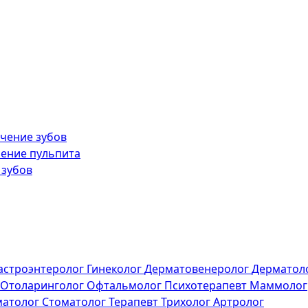
чение зубов
ение пульпита
 зубов
астроэнтеролог
Гинеколог
Дерматовенеролог
Дерматол
Отоларинголог
Офтальмолог
Психотерапевт
Маммолог
матолог
Стоматолог
Терапевт
Трихолог
Артролог