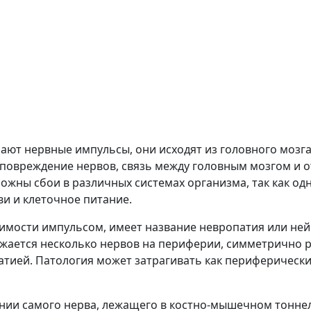
чают нервные импульсы, они исходят из головного мозг
повреждение нервов, связь между головным мозгом и 
ожны сбои в различных системах организма, так как о
и и клеточное питание.
мости импульсом, имеет название невропатия или нейр
ажается несколько нервов на периферии, симметрично
тией. Патология может затрагивать как периферические
ии самого нерва, лежащего в костно-мышечном тоннеле