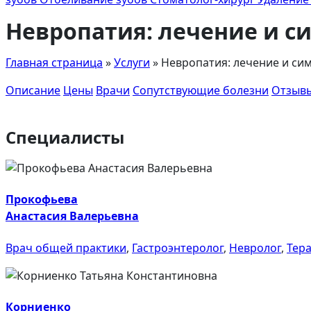
Невропатия: лечение и 
Главная страница
»
Услуги
»
Невропатия: лечение и си
Описание
Цены
Врачи
Сопутствующие болезни
Отзыв
Специалисты
Прокофьева
Анастасия Валерьевна
Врач общей практики
,
Гастроэнтеролог
,
Невролог
,
Тер
Корниенко