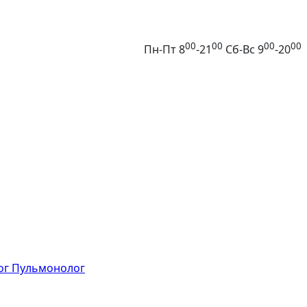
00
00
00
00
Пн-Пт 8
-21
Сб-Вс 9
-20
ог
Пульмонолог