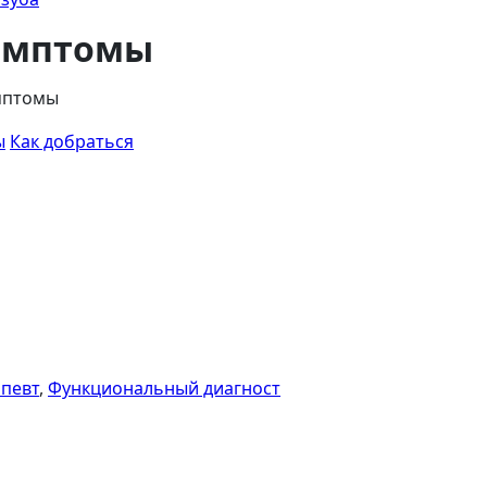
симптомы
мптомы
ы
Как добраться
апевт
,
Функциональный диагност