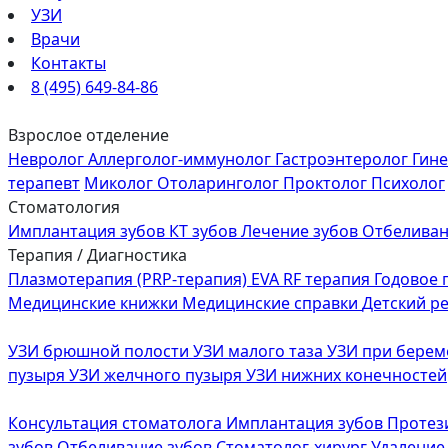
УЗИ
Врачи
Контакты
8 (495) 649-84-86
Взрослое отделение
Невролог
Аллерголог-иммунолог
Гастроэнтеролог
Гин
терапевт
Миколог
Отоларинголог
Проктолог
Психолог
Стоматология
Имплантация зубов
КТ зубов
Лечение зубов
Отбеливан
Терапия / Диагностика
Плазмотерапия (PRP-терапия)
EVA RF терапия
Годовое
Медицинские книжки
Медицинские справки
Детский р
УЗИ брюшной полости
УЗИ малого таза
УЗИ при бере
пузыря
УЗИ желчного пузыря
УЗИ нижних конечностей
Консультация стоматолога
Имплантация зубов
Протез
зубов
Отбеливание зубов
Стоматолог-хирург
Удаление