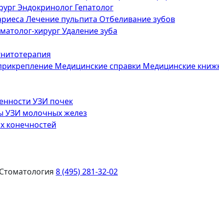
рург
Эндокринолог
Гепатолог
ариеса
Лечение пульпита
Отбеливание зубов
матолог-хирург
Удаление зуба
нитотерапия
 прикрепление
Медицинские справки
Медицинские книж
менности
УЗИ почек
зы
УЗИ молочных желез
х конечностей
Стоматология
8 (495) 281-32-02