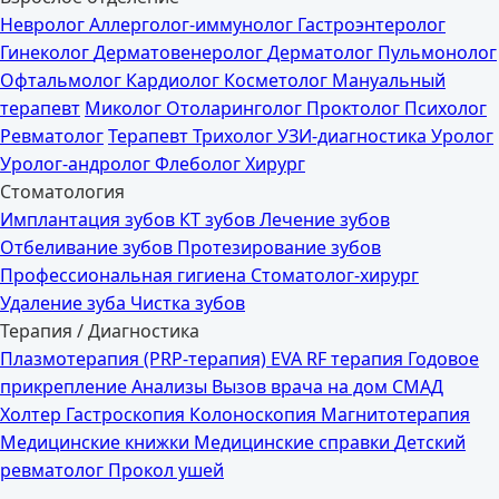
Невролог
Аллерголог-иммунолог
Гастроэнтеролог
Гинеколог
Дерматовенеролог
Дерматолог
Пульмонолог
Офтальмолог
Кардиолог
Косметолог
Мануальный
терапевт
Миколог
Отоларинголог
Проктолог
Психолог
Ревматолог
Терапевт
Трихолог
УЗИ-диагностика
Уролог
Уролог-андролог
Флеболог
Хирург
Стоматология
Имплантация зубов
КТ зубов
Лечение зубов
Отбеливание зубов
Протезирование зубов
Профессиональная гигиена
Стоматолог-хирург
Удаление зуба
Чистка зубов
Терапия / Диагностика
Плазмотерапия (PRP-терапия)
EVA RF терапия
Годовое
прикрепление
Анализы
Вызов врача на дом
СМАД
Холтер
Гастроскопия
Колоноскопия
Магнитотерапия
Медицинские книжки
Медицинские справки
Детский
ревматолог
Прокол ушей