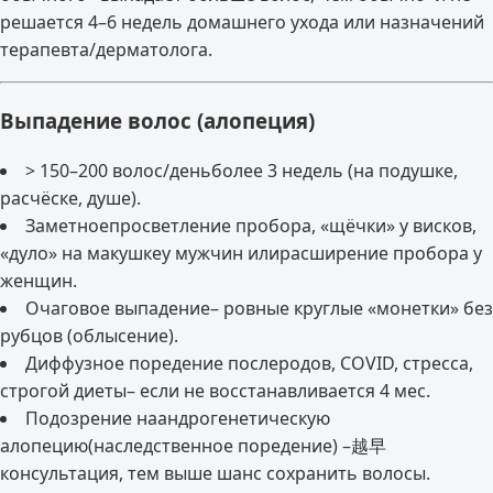
решается 4–6 недель домашнего ухода или назначений
терапевта/дерматолога.
Выпадение волос (алопеция)
> 150–200 волос/деньболее 3 недель (на подушке,
расчёске, душе).
Заметноепросветление пробора, «щёчки» у висков,
«дуло» на макушкеу мужчин илирасширение пробора у
женщин.
Очаговое выпадение– ровные круглые «монетки» без
рубцов (облысение).
Диффузное поредение послеродов, COVID, стресса,
строгой диеты– если не восстанавливается 4 мес.
Подозрение наандрогенетическую
алопецию(наследственное поредение) –越早
консультация, тем выше шанс сохранить волосы.