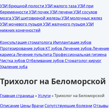
УЗИ брюшной полости
УЗИ малого таза
УЗИ при
беременности
УЗИ почек
УЗИ печени
УЗИ сосудов
мозга
УЗИ щитовидной железы
УЗИ молочных желез
УЗИ мочевого пузыря
УЗИ желчного пузыря
УЗИ
нижних конечностей
Консультация стоматолога
Имплантация зубов
Протезирование зубов
КТ зубов
Лечение зубов
Лечение
кариеса
Лечение пульпита
Профессиональная гигиена
Чистка зубов
Отбеливание зубов
Стоматолог-хирург
Удаление зуба
Трихолог на Беломорской
Главная страница
»
Услуги
»
Трихолог на Беломорской
Описание
Цены
Врачи
Сопутствующие болезни
Отзывы