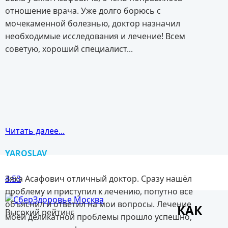
отношение врача. Уже долго борюсь с
мочекаменной болезнью, доктор назначил
необходимые исследования и лечение! Всем
советую, хороший специалист...
Читать далее...
YAROSLAV
Зяка Асафович отличный доктор. Сразу нашёл
4.53
проблему и приступил к лечению, попутно все
объяснил и ответил на мои вопросы. Лечение
КАК
Высокий рейтинг
моей деликатной проблемы прошло успешно,