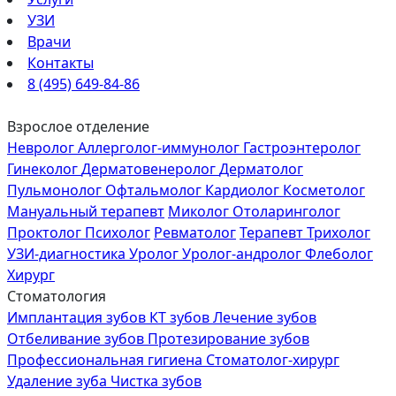
УЗИ
Врачи
Контакты
8 (495) 649-84-86
Взрослое отделение
Невролог
Аллерголог-иммунолог
Гастроэнтеролог
Гинеколог
Дерматовенеролог
Дерматолог
Пульмонолог
Офтальмолог
Кардиолог
Косметолог
Мануальный терапевт
Миколог
Отоларинголог
Проктолог
Психолог
Ревматолог
Терапевт
Трихолог
УЗИ-диагностика
Уролог
Уролог-андролог
Флеболог
Хирург
Стоматология
Имплантация зубов
КТ зубов
Лечение зубов
Отбеливание зубов
Протезирование зубов
Профессиональная гигиена
Стоматолог-хирург
Удаление зуба
Чистка зубов