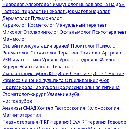
Невролог
Аллерголог-иммунолог
Вызов врача на дом
Гастроэнтеролог
Гинеколог
Дерматовенеролог
Дерматолог
Пульмонолог
Кардиолог
Косметолог
Мануальный терапевт
Миколог
Отоларинголог
Офтальмолог
Психотерапевт
Маммолог
Онлайн консультация врачей
Проктолог
Психолог
Ревматолог
Стоматолог
Терапевт
Трихолог
Артролог
УЗИ-диагностика
Уролог
Уролог-андролог
Флеболог
Хирург
Эндокринолог
Гепатолог
Имплантация зубов
КТ зубов
Лечение зубов
Лечение
кариеса
Лечение пульпита
Отбеливание зубов
Протезирование зубов
Профессиональная гигиена
Стоматолог-хирург
Удаление зуба
Чистка зубов
Анализы
СМАД
Холтер
Гастроскопия
Колоноскопия
Магнитотерапия
Плазмотерапия (PRP-терапия)
EVA RF терапия
Годовое
прикрепление
Медицинские справки
Медицинские