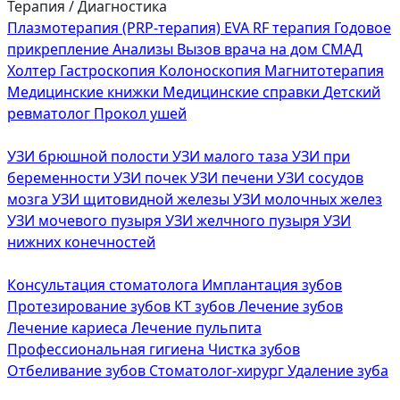
Терапия / Диагностика
Плазмотерапия (PRP-терапия)
EVA RF терапия
Годовое
прикрепление
Анализы
Вызов врача на дом
СМАД
Холтер
Гастроскопия
Колоноскопия
Магнитотерапия
Медицинские книжки
Медицинские справки
Детский
ревматолог
Прокол ушей
УЗИ брюшной полости
УЗИ малого таза
УЗИ при
беременности
УЗИ почек
УЗИ печени
УЗИ сосудов
мозга
УЗИ щитовидной железы
УЗИ молочных желез
УЗИ мочевого пузыря
УЗИ желчного пузыря
УЗИ
нижних конечностей
Консультация стоматолога
Имплантация зубов
Протезирование зубов
КТ зубов
Лечение зубов
Лечение кариеса
Лечение пульпита
Профессиональная гигиена
Чистка зубов
Отбеливание зубов
Стоматолог-хирург
Удаление зуба