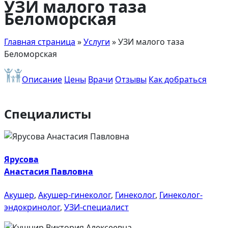
УЗИ малого таза
Беломорская
Главная страница
»
Услуги
»
УЗИ малого таза
Беломорская
Описание
Цены
Врачи
Отзывы
Как добраться
Специалисты
Ярусова
Анастасия Павловна
Акушер
,
Акушер-гинеколог
,
Гинеколог
,
Гинеколог-
эндокринолог
,
УЗИ-специалист