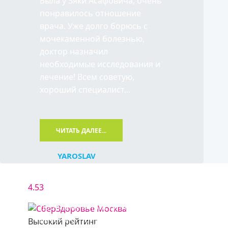
Была у Зяки Асафовича, очень
понравилось отношение
врача. Уже долго борюсь с
мочекаменной болезнью,
доктор назначил
необходимые исследования и
лечение! Всем советую,
хороший специалист...
ЧИТАТЬ ДАЛЕЕ...
YAROSLAV
Зяка Асафович отличный
4.53
доктор. Сразу нашёл
проблему и приступил к
лечению, попутно все
Высокий рейтинг