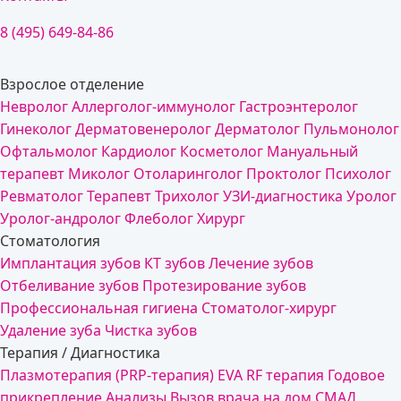
8 (495) 649-84-86
Взрослое отделение
Невролог
Аллерголог-иммунолог
Гастроэнтеролог
Гинеколог
Дерматовенеролог
Дерматолог
Пульмонолог
Офтальмолог
Кардиолог
Косметолог
Мануальный
терапевт
Миколог
Отоларинголог
Проктолог
Психолог
Ревматолог
Терапевт
Трихолог
УЗИ-диагностика
Уролог
Уролог-андролог
Флеболог
Хирург
Стоматология
Имплантация зубов
КТ зубов
Лечение зубов
Отбеливание зубов
Протезирование зубов
Профессиональная гигиена
Стоматолог-хирург
Удаление зуба
Чистка зубов
Терапия / Диагностика
Плазмотерапия (PRP-терапия)
EVA RF терапия
Годовое
прикрепление
Анализы
Вызов врача на дом
СМАД