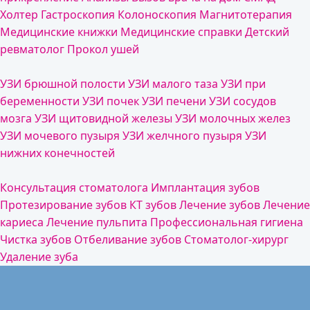
Холтер
Гастроскопия
Колоноскопия
Магнитотерапия
Медицинские книжки
Медицинские справки
Детский
ревматолог
Прокол ушей
УЗИ брюшной полости
УЗИ малого таза
УЗИ при
беременности
УЗИ почек
УЗИ печени
УЗИ сосудов
мозга
УЗИ щитовидной железы
УЗИ молочных желез
УЗИ мочевого пузыря
УЗИ желчного пузыря
УЗИ
нижних конечностей
Консультация стоматолога
Имплантация зубов
Протезирование зубов
КТ зубов
Лечение зубов
Лечение
кариеса
Лечение пульпита
Профессиональная гигиена
Чистка зубов
Отбеливание зубов
Стоматолог-хирург
Удаление зуба