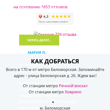
объяснил и ответил на мои
на основании 1653 отзывов
вопросы. Лечение моей
деликатной проблемы
прошло успешно, чему я
очень рад!...
774 отзыва
ЧИТАТЬ ДАЛЕЕ...
МАРИЯ П.
КАК ДОБРАТЬСЯ
Отличная клиника.
Всего в 170 м от метро Беломорская. Запоминайте
Периодически посещаю, если
адрес - улица Беломорская д. 26. Ждем вас!
возникают проблемы какого-
либо рода. Последний раз
От станции метро
Речной вокзал
заволновал меня вопрос по
От станции метро
Ховрино
поводу вен, началось
расширение неожиданно для
меня, довольно заметное,
м. Беломорская