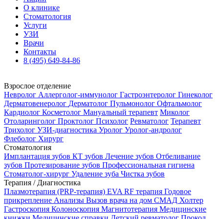
О клинике
Стоматология
Услуги
УЗИ
Врачи
Контакты
8 (495) 649-84-86
Взрослое отделение
Невролог
Аллерголог-иммунолог
Гастроэнтеролог
Гинеколог
Дерматовенеролог
Дерматолог
Пульмонолог
Офтальмолог
Кардиолог
Косметолог
Мануальный терапевт
Миколог
Отоларинголог
Проктолог
Психолог
Ревматолог
Терапевт
Трихолог
УЗИ-диагностика
Уролог
Уролог-андролог
Флеболог
Хирург
Стоматология
Имплантация зубов
КТ зубов
Лечение зубов
Отбеливание
зубов
Протезирование зубов
Профессиональная гигиена
Стоматолог-хирург
Удаление зуба
Чистка зубов
Терапия / Диагностика
Плазмотерапия (PRP-терапия)
EVA RF терапия
Годовое
прикрепление
Анализы
Вызов врача на дом
СМАД
Холтер
Гастроскопия
Колоноскопия
Магнитотерапия
Медицинские
книжки
Медицинские справки
Детский ревматолог
Прокол