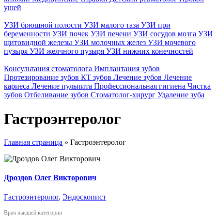
ушей
УЗИ брюшной полости
УЗИ малого таза
УЗИ при
беременности
УЗИ почек
УЗИ печени
УЗИ сосудов мозга
УЗИ
щитовидной железы
УЗИ молочных желез
УЗИ мочевого
пузыря
УЗИ желчного пузыря
УЗИ нижних конечностей
Консультация стоматолога
Имплантация зубов
Протезирование зубов
КТ зубов
Лечение зубов
Лечение
кариеса
Лечение пульпита
Профессиональная гигиена
Чистка
зубов
Отбеливание зубов
Стоматолог-хирург
Удаление зуба
Гастроэнтеролог
Главная страница
»
Гастроэнтеролог
Дроздов Олег Викторович
Гастроэнтеролог
,
Эндоскопист
Врач высшей категории