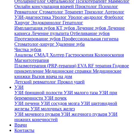
Отоларинголог
Офтальмолог
Психотерапевт
Маммолог
Онлайн консультация врачей
Проктолог
Психолог
Ревматолог
Стоматолог
Терапевт
Трихолог
Артролог
УЗИ-диагностика
Уролог
Уролог-андролог
Флеболог
Хирург
Эндокринолог
Гепатолог
Имплантация зубов
КТ зубов
Лечение зубов
Лечение
кариеса
Лечение пульпита
Отбеливание зубов
Протезирование зубов
Профессиональная гигиена
Стоматолог-хирург
Удаление зуба
Чистка зубов
Анализы
СМАД
Холтер
Гастроскопия
Колоноскопия
Магнитотерапия
Плазмотерапия (PRP-терапия)
EVA RF терапия
Годовое
прикрепление
Медицинские справки
Медицинские
книжки
Вызов врача на дом
Детский ревматолог
Прокол ушей
УЗИ
УЗИ брюшной полости
УЗИ малого таза
УЗИ при
беременности
УЗИ почек
УЗИ печени
УЗИ сосудов мозга
УЗИ щитовидной
железы
УЗИ молочных желез
УЗИ мочевого пузыря
УЗИ желчного пузыря
УЗИ
нижних конечностей
Врачи
Контакты