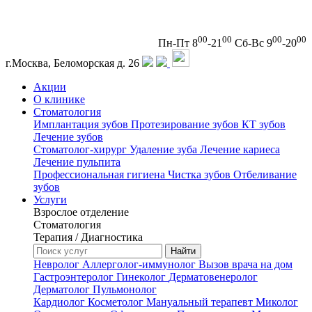
00
00
00
00
Пн-Пт 8
-21
Сб-Вс 9
-20
г.Москва, Беломорская д. 26
Акции
О клинике
Стоматология
Имплантация зубов
Протезирование зубов
КТ зубов
Лечение зубов
Стоматолог-хирург
Удаление зуба
Лечение кариеса
Лечение пульпита
Профессиональная гигиена
Чистка зубов
Отбеливание
зубов
Услуги
Взрослое отделение
Стоматология
Терапия / Диагностика
Невролог
Аллерголог-иммунолог
Вызов врача на дом
Гастроэнтеролог
Гинеколог
Дерматовенеролог
Дерматолог
Пульмонолог
Кардиолог
Косметолог
Мануальный терапевт
Миколог