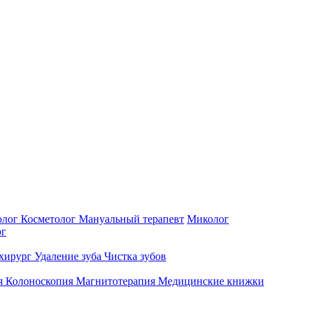
олог
Косметолог
Мануальный терапевт
Миколог
рг
-хирург
Удаление зуба
Чистка зубов
я
Колоноскопия
Магнитотерапия
Медицинские книжки