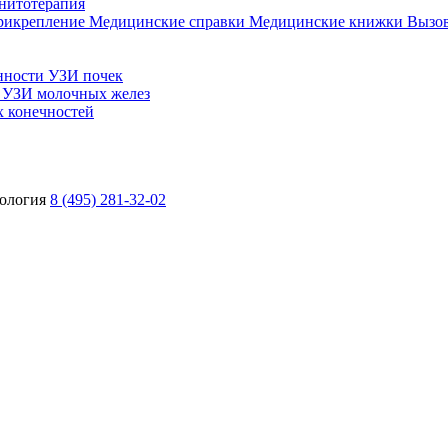
нитотерапия
прикрепление
Медицинские справки
Медицинские книжки
Вызов
нности
УЗИ почек
ы
УЗИ молочных желез
 конечностей
ология
8 (495) 281-32-02