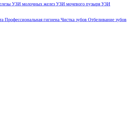
елезы
УЗИ молочных желез
УЗИ мочевого пузыря
УЗИ
та
Профессиональная гигиена
Чистка зубов
Отбеливание зубов