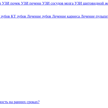
и
УЗИ почек
УЗИ печени
УЗИ сосудов мозга
УЗИ щитовидной ж
 зубов
КТ зубов
Лечение зубов
Лечение кариеса
Лечение пульпи
ость на ранних сроках?