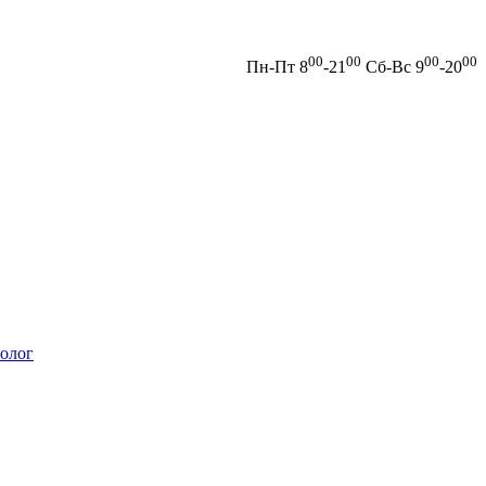
00
00
00
00
Пн-Пт 8
-21
Сб-Вс 9
-20
олог