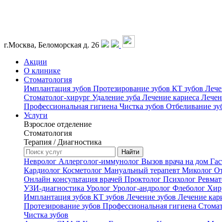
г.Москва, Беломорская д. 26
Акции
О клинике
Стоматология
Имплантация зубов
Протезирование зубов
КТ зубов
Лече
Стоматолог-хирург
Удаление зуба
Лечение кариеса
Лечен
Профессиональная гигиена
Чистка зубов
Отбеливание зу
Услуги
Взрослое отделение
Стоматология
Терапия / Диагностика
Невролог
Аллерголог-иммунолог
Вызов врача на дом
Гас
Кардиолог
Косметолог
Мануальный терапевт
Миколог
О
Онлайн консультация врачей
Проктолог
Психолог
Ревма
УЗИ-диагностика
Уролог
Уролог-андролог
Флеболог
Хир
Имплантация зубов
КТ зубов
Лечение зубов
Лечение кар
Протезирование зубов
Профессиональная гигиена
Стома
Чистка зубов