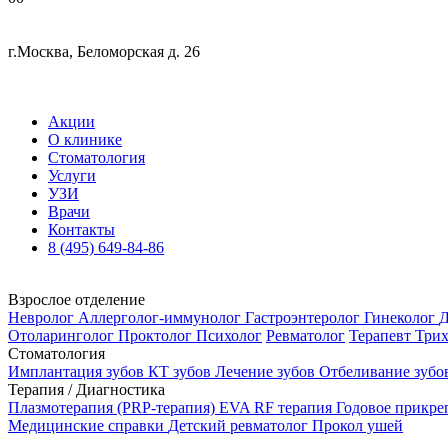
г.Москва, Беломорская д. 26
Акции
О клинике
Стоматология
Услуги
УЗИ
Врачи
Контакты
8 (495) 649-84-86
Взрослое отделение
Невролог
Аллерголог-иммунолог
Гастроэнтеролог
Гинеколог
Д
Отоларинголог
Проктолог
Психолог
Ревматолог
Терапевт
Три
Стоматология
Имплантация зубов
КТ зубов
Лечение зубов
Отбеливание зубо
Терапия / Диагностика
Плазмотерапия (PRP-терапия)
EVA RF терапия
Годовое прикр
Медицинские справки
Детский ревматолог
Прокол ушей