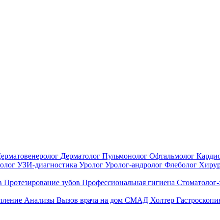
ерматовенеролог
Дерматолог
Пульмонолог
Офтальмолог
Карди
холог
УЗИ-диагностика
Уролог
Уролог-андролог
Флеболог
Хиру
в
Протезирование зубов
Профессиональная гигиена
Стоматолог
епление
Анализы
Вызов врача на дом
СМАД
Холтер
Гастроскопи