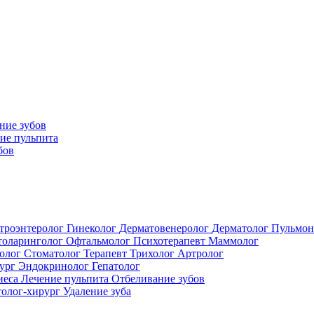
ние зубов
ие пульпита
бов
троэнтеролог
Гинеколог
Дерматовенеролог
Дерматолог
Пульмон
толаринголог
Офтальмолог
Психотерапевт
Маммолог
толог
Стоматолог
Терапевт
Трихолог
Артролог
ург
Эндокринолог
Гепатолог
иеса
Лечение пульпита
Отбеливание зубов
толог-хирург
Удаление зуба