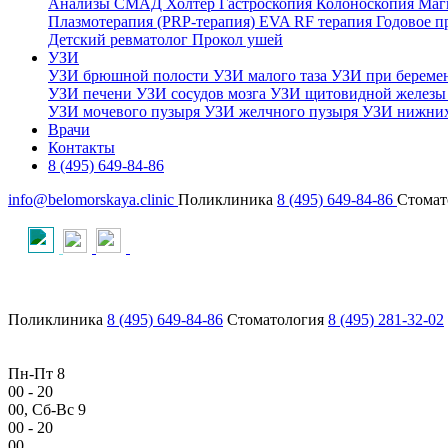
Анализы
СМАД
Холтер
Гастроскопия
Колоноскопия
Маг
Плазмотерапия (PRP-терапия)
EVA RF терапия
Годовое 
Детский ревматолог
Прокол ушей
УЗИ
УЗИ брюшной полости
УЗИ малого таза
УЗИ при береме
УЗИ печени
УЗИ сосудов мозга
УЗИ щитовидной желез
УЗИ мочевого пузыря
УЗИ желчного пузыря
УЗИ нижних
Врачи
Контакты
8 (495) 649-84-86
info@belomorskaya.clinic
Поликлиника
8 (495) 649-84-86
Стомат
Поликлиника
8 (495) 649-84-86
Стоматология
8 (495) 281-32-02
Пн-Пт 8
00
- 20
00
, Сб-Вс 9
00
- 20
00