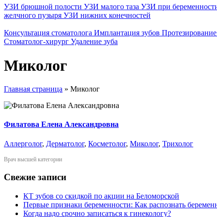
УЗИ брюшной полости
УЗИ малого таза
УЗИ при беременност
желчного пузыря
УЗИ нижних конечностей
Консультация стоматолога
Имплантация зубов
Протезирование
Стоматолог-хирург
Удаление зуба
Миколог
Главная страница
»
Миколог
Филатова Елена Александровна
Аллерголог
,
Дерматолог
,
Косметолог
,
Миколог
,
Трихолог
Врач высшей категории
Свежие записи
КТ зубов со скидкой по акции на Беломорской
Первые признаки беременности: Как распознать беременн
Когда надо срочно записаться к гинекологу?