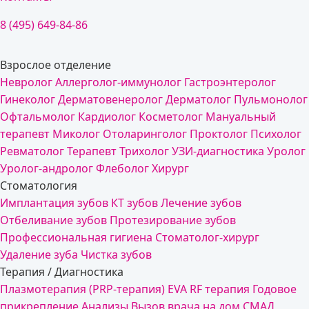
8 (495) 649-84-86
Взрослое отделение
Невролог
Аллерголог-иммунолог
Гастроэнтеролог
Гинеколог
Дерматовенеролог
Дерматолог
Пульмонолог
Офтальмолог
Кардиолог
Косметолог
Мануальный
терапевт
Миколог
Отоларинголог
Проктолог
Психолог
Ревматолог
Терапевт
Трихолог
УЗИ-диагностика
Уролог
Уролог-андролог
Флеболог
Хирург
Стоматология
Имплантация зубов
КТ зубов
Лечение зубов
Отбеливание зубов
Протезирование зубов
Профессиональная гигиена
Стоматолог-хирург
Удаление зуба
Чистка зубов
Терапия / Диагностика
Плазмотерапия (PRP-терапия)
EVA RF терапия
Годовое
прикрепление
Анализы
Вызов врача на дом
СМАД