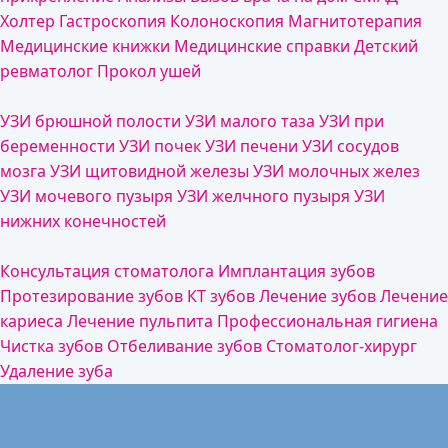
Холтер
Гастроскопия
Колоноскопия
Магнитотерапия
Медицинские книжки
Медицинские справки
Детский
ревматолог
Прокол ушей
УЗИ брюшной полости
УЗИ малого таза
УЗИ при
беременности
УЗИ почек
УЗИ печени
УЗИ сосудов
мозга
УЗИ щитовидной железы
УЗИ молочных желез
УЗИ мочевого пузыря
УЗИ желчного пузыря
УЗИ
нижних конечностей
Консультация стоматолога
Имплантация зубов
Протезирование зубов
КТ зубов
Лечение зубов
Лечение
кариеса
Лечение пульпита
Профессиональная гигиена
Чистка зубов
Отбеливание зубов
Стоматолог-хирург
Удаление зуба