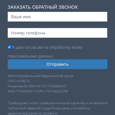
ЗАКАЗАТЬ ОБРАТНЫЙ ЗВОНОК
Я даю согласие на обработку моих
персональных данных
Многопрофильный Медицинский центр
ООО «КЛАСТ»
Лицензия № Л041-01137-77/00383672
ИНН 7724355427 ОГРН 1167746225789
Прейскурант носит ознакомительный характер и не является
публичной офертой, подробные цены уточняйте у
администраторов по телефону.