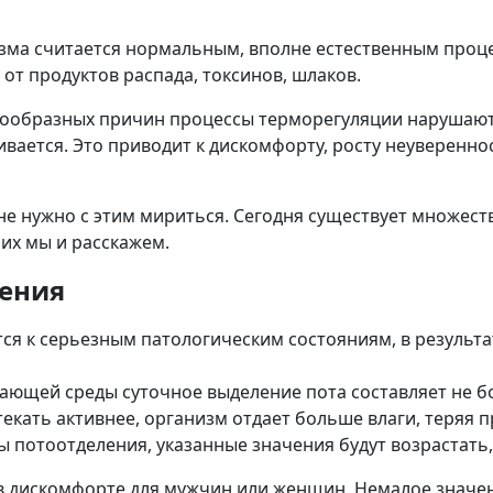
зма считается нормальным, вполне естественным проц
от продуктов распада, токсинов, шлаков.
азнообразных причин процессы терморегуляции нарушаю
вается. Это приводит к дискомфорту, росту неуверенно
не нужно с этим мириться. Сегодня существует множест
их мы и расскажем.
ения
ся к серьезным патологическим состояниям, в результ
ющей среды суточное выделение пота составляет не бол
ать активнее, организм отдает больше влаги, теряя пр
потоотделения, указанные значения будут возрастать
в дискомфорте для мужчин или женщин. Немалое значен