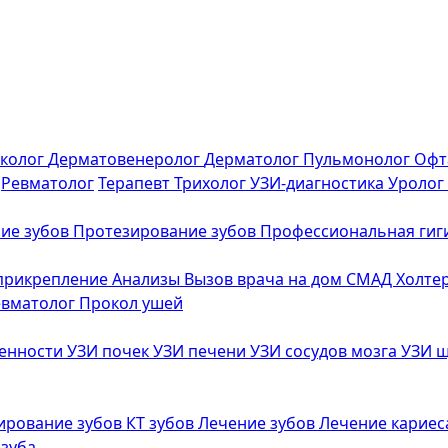
еколог
Дерматовенеролог
Дерматолог
Пульмонолог
Офт
Ревматолог
Терапевт
Трихолог
УЗИ-диагностика
Уролог
ие зубов
Протезирование зубов
Профессиональная гиг
 прикрепление
Анализы
Вызов врача на дом
СМАД
Холте
евматолог
Прокол ушей
менности
УЗИ почек
УЗИ печени
УЗИ сосудов мозга
УЗИ 
ирование зубов
КТ зубов
Лечение зубов
Лечение карие
 зуба