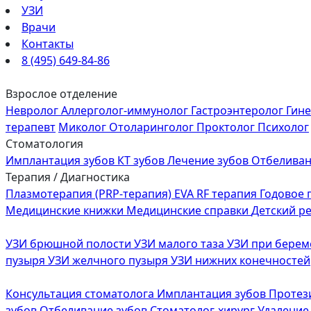
УЗИ
Врачи
Контакты
8 (495) 649-84-86
Взрослое отделение
Невролог
Аллерголог-иммунолог
Гастроэнтеролог
Гин
терапевт
Миколог
Отоларинголог
Проктолог
Психолог
Стоматология
Имплантация зубов
КТ зубов
Лечение зубов
Отбеливан
Терапия / Диагностика
Плазмотерапия (PRP-терапия)
EVA RF терапия
Годовое
Медицинские книжки
Медицинские справки
Детский р
УЗИ брюшной полости
УЗИ малого таза
УЗИ при бере
пузыря
УЗИ желчного пузыря
УЗИ нижних конечностей
Консультация стоматолога
Имплантация зубов
Протез
зубов
Отбеливание зубов
Стоматолог-хирург
Удаление