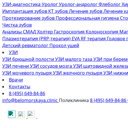
УЗИ-диагностика
Уролог
Уролог-андролог
Флеболог
Хи
Имплантация зубов
КТ зубов
Лечение зубов
Лечение к
Протезирование зубов
Профессиональная гигиена
Сто
Чистка зубов
Анализы
СМАД
Холтер
Гастроскопия
Колоноскопия
Маг
Плазмотерапия (PRP-терапия)
EVA RF терапия
Годовое
Детский ревматолог
Прокол ушей
УЗИ
УЗИ брюшной полости
УЗИ малого таза
УЗИ при бере
УЗИ печени
УЗИ сосудов мозга
УЗИ щитовидной желе
УЗИ мочевого пузыря
УЗИ желчного пузыря
УЗИ нижни
Врачи
Контакты
8 (495) 649-84-86
info@belomorskaya.clinic
Поликлиника
8 (495) 649-84-86