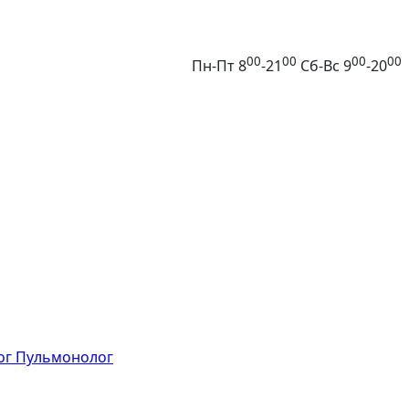
00
00
00
00
Пн-Пт 8
-21
Сб-Вс 9
-20
ог
Пульмонолог