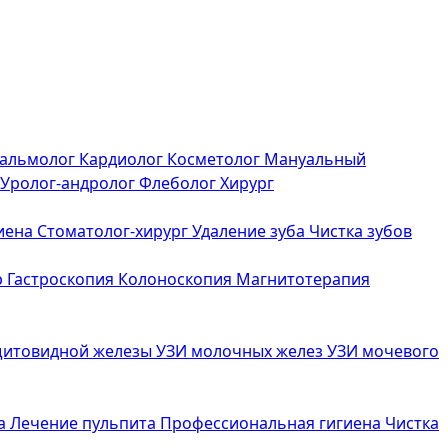
альмолог
Кардиолог
Косметолог
Мануальный
Уролог-андролог
Флеболог
Хирург
иена
Стоматолог-хирург
Удаление зуба
Чистка зубов
р
Гастроскопия
Колоноскопия
Магнитотерапия
щитовидной железы
УЗИ молочных желез
УЗИ мочевого
са
Лечение пульпита
Профессиональная гигиена
Чистка