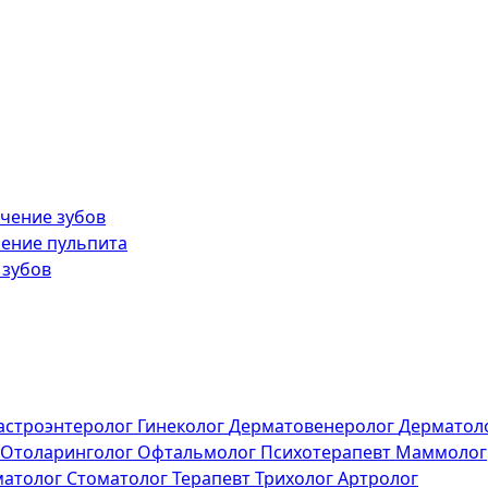
чение зубов
ение пульпита
 зубов
астроэнтеролог
Гинеколог
Дерматовенеролог
Дерматол
Отоларинголог
Офтальмолог
Психотерапевт
Маммолог
матолог
Стоматолог
Терапевт
Трихолог
Артролог