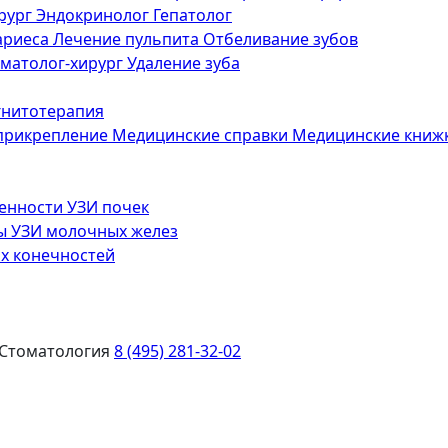
рург
Эндокринолог
Гепатолог
ариеса
Лечение пульпита
Отбеливание зубов
матолог-хирург
Удаление зуба
нитотерапия
 прикрепление
Медицинские справки
Медицинские книж
менности
УЗИ почек
зы
УЗИ молочных желез
х конечностей
Стоматология
8 (495) 281-32-02