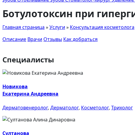
Ботулотоксин при гиперг
Главная страница
»
Услуги
»
Консультация косметолога
Описание
Врачи
Отзывы
Как добраться
Специалисты
Новикова
Екатерина Андреевна
Дерматовенеролог
,
Дерматолог
,
Косметолог
,
Трихолог
Султанова