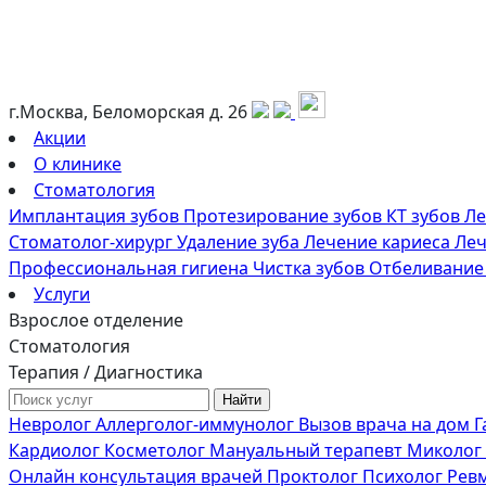
г.Москва, Беломорская д. 26
Акции
О клинике
Стоматология
Имплантация зубов
Протезирование зубов
КТ зубов
Ле
Стоматолог-хирург
Удаление зуба
Лечение кариеса
Леч
Профессиональная гигиена
Чистка зубов
Отбеливание
Услуги
Взрослое отделение
Стоматология
Терапия / Диагностика
Невролог
Аллерголог-иммунолог
Вызов врача на дом
Г
Кардиолог
Косметолог
Мануальный терапевт
Миколог
Онлайн консультация врачей
Проктолог
Психолог
Рев