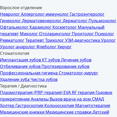
Взрослое отделение
Невролог
Аллерголог-иммунолог
Гастроэнтеролог
Гинеколог
Дерматовенеролог
Дерматолог
Пульмонолог
Офтальмолог
Кардиолог
Косметолог
Мануальный
терапевт
Миколог
Отоларинголог
Проктолог
Психолог
Ревматолог
Терапевт
Трихолог
УЗИ-диагностика
Уролог
Уролог-андролог
Флеболог
Хирург
Стоматология
Имплантация зубов
КТ зубов
Лечение зубов
Отбеливание зубов
Протезирование зубов
Профессиональная гигиена
Стоматолог-хирург
Удаление зуба
Чистка зубов
Терапия / Диагностика
Плазмотерапия (PRP-терапия)
EVA RF терапия
Годовое
прикрепление
Анализы
Вызов врача на дом
СМАД
Холтер
Гастроскопия
Колоноскопия
Магнитотерапия
Медицинские книжки
Медицинские справки
Детский