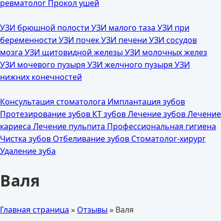
ревматолог
Прокол ушей
УЗИ брюшной полости
УЗИ малого таза
УЗИ при
беременности
УЗИ почек
УЗИ печени
УЗИ сосудов
мозга
УЗИ щитовидной железы
УЗИ молочных желез
УЗИ мочевого пузыря
УЗИ желчного пузыря
УЗИ
нижних конечностей
Консультация стоматолога
Имплантация зубов
Протезирование зубов
КТ зубов
Лечение зубов
Лечение
кариеса
Лечение пульпита
Профессиональная гигиена
Чистка зубов
Отбеливание зубов
Стоматолог-хирург
Удаление зуба
Валя
Главная страница
»
Отзывы
»
Валя