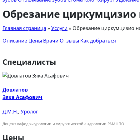
Обрезание циркумцизио 
Главная страница
»
Услуги
»
Обрезание циркумцизио н
Описание
Цены
Врачи
Отзывы
Как добраться
Специалисты
Довлатов
Зяка Асафович
Д.М.Н.
,
Уролог
Доцент кафедры урологии и хирургической андрологии РМАНПО
Цены