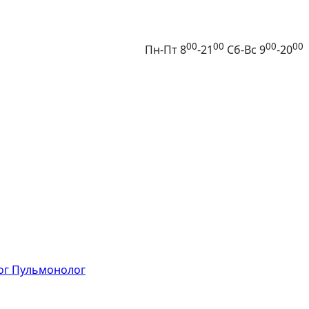
00
00
00
00
Пн-Пт 8
-21
Сб-Вс 9
-20
ог
Пульмонолог