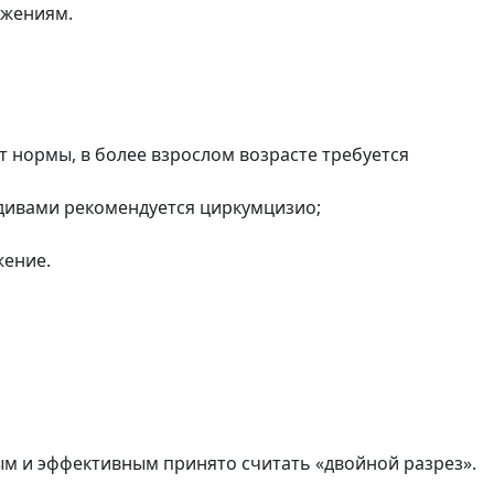
ажениям.
т нормы, в более взрослом возрасте требуется
идивами рекомендуется циркумцизио;
жение.
м и эффективным принято считать «двойной разрез».