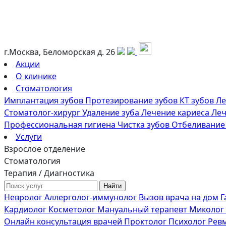
г.Москва, Беломорская д. 26
Акции
О клинике
Стоматология
Имплантация зубов
Протезирование зубов
КТ зубов
Ле
Стоматолог-хирург
Удаление зуба
Лечение кариеса
Леч
Профессиональная гигиена
Чистка зубов
Отбеливание
Услуги
Взрослое отделение
Стоматология
Терапия / Диагностика
Невролог
Аллерголог-иммунолог
Вызов врача на дом
Г
Кардиолог
Косметолог
Мануальный терапевт
Миколог
Онлайн консультация врачей
Проктолог
Психолог
Рев