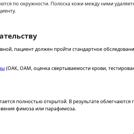
ются по окружности. Полоска кожи между ними удаляетс
циенту.
ательству
ивной, пациент должен пройти стандартное обследован
зы
(ОАК, ОАМ, оценка свертываемости крови, тестирова
тается полностью открытой. В результате облегчаются 
овения фимоза или парафимоза.