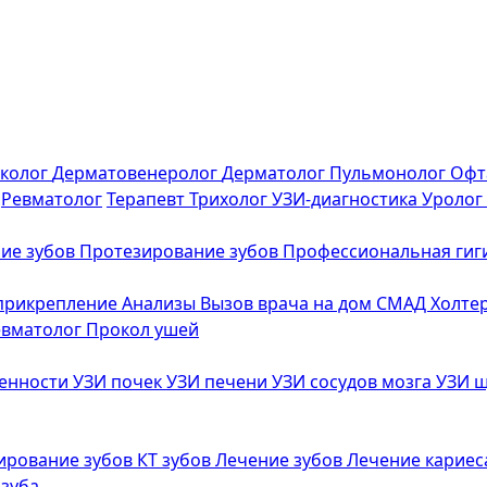
еколог
Дерматовенеролог
Дерматолог
Пульмонолог
Офт
Ревматолог
Терапевт
Трихолог
УЗИ-диагностика
Уролог
ие зубов
Протезирование зубов
Профессиональная гиг
 прикрепление
Анализы
Вызов врача на дом
СМАД
Холте
евматолог
Прокол ушей
менности
УЗИ почек
УЗИ печени
УЗИ сосудов мозга
УЗИ 
ирование зубов
КТ зубов
Лечение зубов
Лечение карие
 зуба