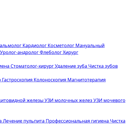
альмолог
Кардиолог
Косметолог
Мануальный
Уролог-андролог
Флеболог
Хирург
иена
Стоматолог-хирург
Удаление зуба
Чистка зубов
р
Гастроскопия
Колоноскопия
Магнитотерапия
щитовидной железы
УЗИ молочных желез
УЗИ мочевого
са
Лечение пульпита
Профессиональная гигиена
Чистка