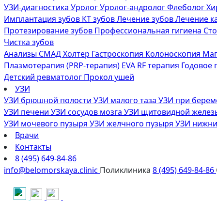
УЗИ-диагностика
Уролог
Уролог-андролог
Флеболог
Хи
Имплантация зубов
КТ зубов
Лечение зубов
Лечение к
Протезирование зубов
Профессиональная гигиена
Сто
Чистка зубов
Анализы
СМАД
Холтер
Гастроскопия
Колоноскопия
Маг
Плазмотерапия (PRP-терапия)
EVA RF терапия
Годовое
Детский ревматолог
Прокол ушей
УЗИ
УЗИ брюшной полости
УЗИ малого таза
УЗИ при бере
УЗИ печени
УЗИ сосудов мозга
УЗИ щитовидной желе
УЗИ мочевого пузыря
УЗИ желчного пузыря
УЗИ нижни
Врачи
Контакты
8 (495) 649-84-86
info@belomorskaya.clinic
Поликлиника
8 (495) 649-84-86