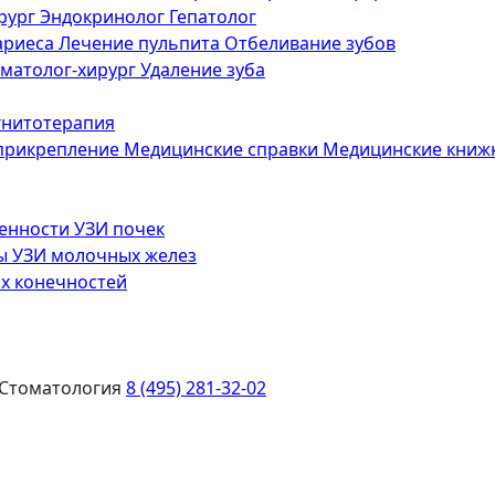
рург
Эндокринолог
Гепатолог
ариеса
Лечение пульпита
Отбеливание зубов
матолог-хирург
Удаление зуба
нитотерапия
 прикрепление
Медицинские справки
Медицинские книж
менности
УЗИ почек
зы
УЗИ молочных желез
х конечностей
Стоматология
8 (495) 281-32-02