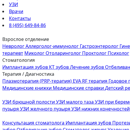
УЗИ
Врачи
Контакты
8 (495) 649-84-86
Взрослое отделение
Невролог
Аллерголог-иммунолог
Гастроэнтеролог
Гин
терапевт
Миколог
Отоларинголог
Проктолог
Психолог
Стоматология
Имплантация зубов
КТ зубов
Лечение зубов
Отбеливан
Терапия / Диагностика
Плазмотерапия (PRP-терапия)
EVA RF терапия
Годовое
Медицинские книжки
Медицинские справки
Детский р
УЗИ брюшной полости
УЗИ малого таза
УЗИ при бере
пузыря
УЗИ желчного пузыря
УЗИ нижних конечностей
Консультация стоматолога
Имплантация зубов
Протез
зубов
Отбеливание зубов
Стоматолог-хирург
Удаление