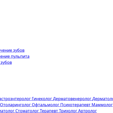
чение зубов
ение пульпита
 зубов
астроэнтеролог
Гинеколог
Дерматовенеролог
Дерматол
Отоларинголог
Офтальмолог
Психотерапевт
Маммолог
матолог
Стоматолог
Терапевт
Трихолог
Артролог