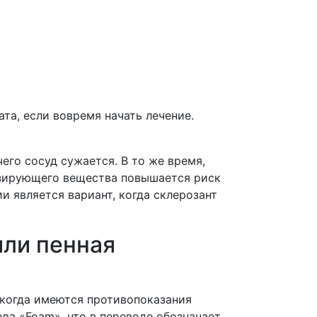
та, если вовремя начать лечение.
его сосуд сужается. В то же время,
розирующего вещества повышается риск
и является вариант, когда склерозант
или пенная
 когда имеются противопоказания
ва «Foam», что в переводе обозначает