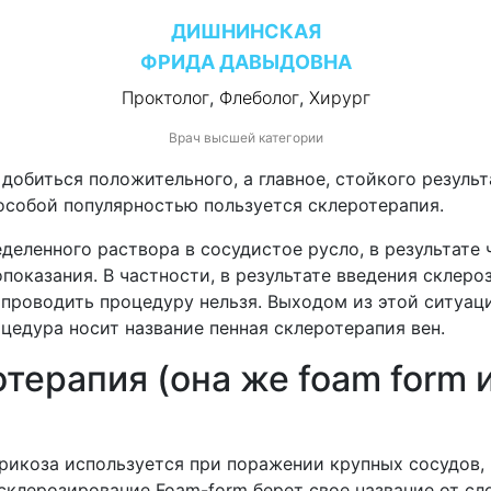
ДИШНИНСКАЯ
ФРИДА ДАВЫДОВНА
Проктолог
,
Флеболог
,
Хирург
Врач высшей категории
биться положительного, а главное, стойкого результа
 особой популярностью пользуется склеротерапия.
еленного раствора в сосудистое русло, в результате ч
показания. В частности, в результате введения скле
проводить процедуру нельзя. Выходом из этой ситуаци
цедура носит название пенная склеротерапия вен.
терапия (она же foam form 
арикоза используется при поражении крупных сосудов,
склерозирование Foam-form берет свое название от сло