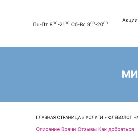
Акции
00
00
00
00
Пн-Пт 8
-21
Сб-Вс 9
-20
МИ
ГЛАВНАЯ СТРАНИЦА
»
УСЛУГИ
»
ФЛЕБОЛОГ Н
Описание
Врачи
Отзывы
Как добраться