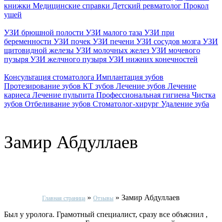
книжки
Медицинские справки
Детский ревматолог
Прокол
ушей
УЗИ брюшной полости
УЗИ малого таза
УЗИ при
беременности
УЗИ почек
УЗИ печени
УЗИ сосудов мозга
УЗИ
щитовидной железы
УЗИ молочных желез
УЗИ мочевого
пузыря
УЗИ желчного пузыря
УЗИ нижних конечностей
Консультация стоматолога
Имплантация зубов
Протезирование зубов
КТ зубов
Лечение зубов
Лечение
кариеса
Лечение пульпита
Профессиональная гигиена
Чистка
зубов
Отбеливание зубов
Стоматолог-хирург
Удаление зуба
Замир Абдуллаев
»
»
Замир Абдуллаев
Главная страница
Отзывы
Был у уролога. Грамотный специалист, сразу все объяснил ,