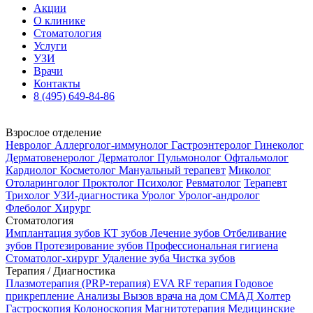
Акции
О клинике
Стоматология
Услуги
УЗИ
Врачи
Контакты
8 (495) 649-84-86
Взрослое отделение
Невролог
Аллерголог-иммунолог
Гастроэнтеролог
Гинеколог
Дерматовенеролог
Дерматолог
Пульмонолог
Офтальмолог
Кардиолог
Косметолог
Мануальный терапевт
Миколог
Отоларинголог
Проктолог
Психолог
Ревматолог
Терапевт
Трихолог
УЗИ-диагностика
Уролог
Уролог-андролог
Флеболог
Хирург
Стоматология
Имплантация зубов
КТ зубов
Лечение зубов
Отбеливание
зубов
Протезирование зубов
Профессиональная гигиена
Стоматолог-хирург
Удаление зуба
Чистка зубов
Терапия / Диагностика
Плазмотерапия (PRP-терапия)
EVA RF терапия
Годовое
прикрепление
Анализы
Вызов врача на дом
СМАД
Холтер
Гастроскопия
Колоноскопия
Магнитотерапия
Медицинские