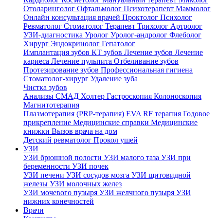
Отоларинголог
Офтальмолог
Психотерапевт
Маммолог
Онлайн консультация врачей
Проктолог
Психолог
Ревматолог
Стоматолог
Терапевт
Трихолог
Артролог
УЗИ-диагностика
Уролог
Уролог-андролог
Флеболог
Хирург
Эндокринолог
Гепатолог
Имплантация зубов
КТ зубов
Лечение зубов
Лечение
кариеса
Лечение пульпита
Отбеливание зубов
Протезирование зубов
Профессиональная гигиена
Стоматолог-хирург
Удаление зуба
Чистка зубов
Анализы
СМАД
Холтер
Гастроскопия
Колоноскопия
Магнитотерапия
Плазмотерапия (PRP-терапия)
EVA RF терапия
Годовое
прикрепление
Медицинские справки
Медицинские
книжки
Вызов врача на дом
Детский ревматолог
Прокол ушей
УЗИ
УЗИ брюшной полости
УЗИ малого таза
УЗИ при
беременности
УЗИ почек
УЗИ печени
УЗИ сосудов мозга
УЗИ щитовидной
железы
УЗИ молочных желез
УЗИ мочевого пузыря
УЗИ желчного пузыря
УЗИ
нижних конечностей
Врачи