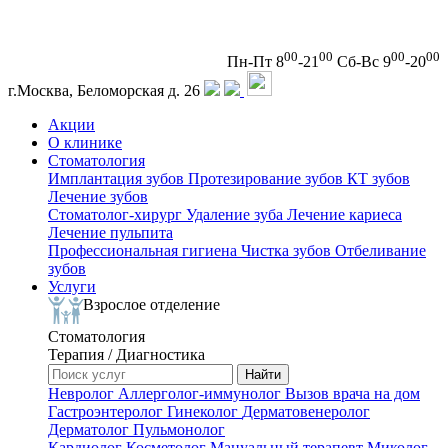
00
00
00
00
Пн-Пт 8
-21
Сб-Вс 9
-20
г.Москва, Беломорская д. 26
Акции
О клинике
Стоматология
Имплантация зубов
Протезирование зубов
КТ зубов
Лечение зубов
Стоматолог-хирург
Удаление зуба
Лечение кариеса
Лечение пульпита
Профессиональная гигиена
Чистка зубов
Отбеливание
зубов
Услуги
Взрослое отделение
Стоматология
Терапия / Диагностика
Невролог
Аллерголог-иммунолог
Вызов врача на дом
Гастроэнтеролог
Гинеколог
Дерматовенеролог
Дерматолог
Пульмонолог
Кардиолог
Косметолог
Мануальный терапевт
Миколог