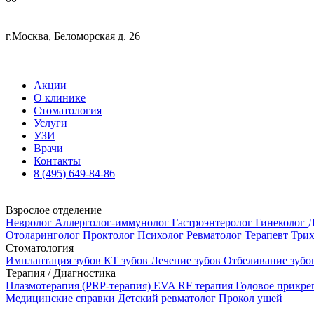
г.Москва, Беломорская д. 26
Акции
О клинике
Стоматология
Услуги
УЗИ
Врачи
Контакты
8 (495) 649-84-86
Взрослое отделение
Невролог
Аллерголог-иммунолог
Гастроэнтеролог
Гинеколог
Д
Отоларинголог
Проктолог
Психолог
Ревматолог
Терапевт
Три
Стоматология
Имплантация зубов
КТ зубов
Лечение зубов
Отбеливание зубо
Терапия / Диагностика
Плазмотерапия (PRP-терапия)
EVA RF терапия
Годовое прикр
Медицинские справки
Детский ревматолог
Прокол ушей