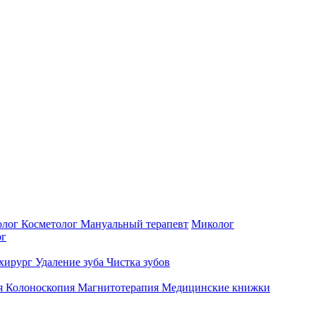
олог
Косметолог
Мануальный терапевт
Миколог
рг
-хирург
Удаление зуба
Чистка зубов
я
Колоноскопия
Магнитотерапия
Медицинские книжки