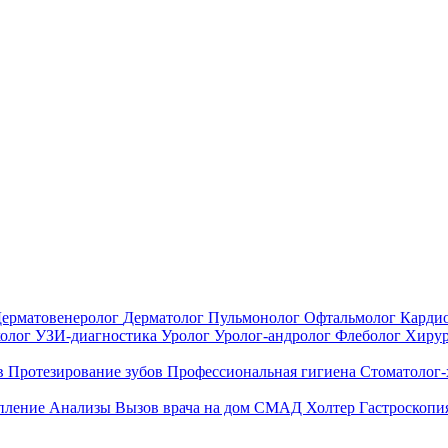
ерматовенеролог
Дерматолог
Пульмонолог
Офтальмолог
Карди
холог
УЗИ-диагностика
Уролог
Уролог-андролог
Флеболог
Хиру
в
Протезирование зубов
Профессиональная гигиена
Стоматолог
епление
Анализы
Вызов врача на дом
СМАД
Холтер
Гастроскопи