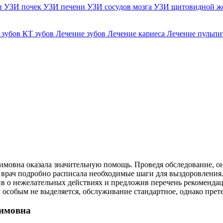
и
УЗИ почек
УЗИ печени
УЗИ сосудов мозга
УЗИ щитовидной ж
 зубов
КТ зубов
Лечение зубов
Лечение кариеса
Лечение пульпи
химовна оказала значительную помощь. Проведя обследование, о
 врач подробно расписала необходимые шаги для выздоровления
ив о нежелательных действиях и предложив перечень рекоменда
особым не выделяется, обслуживание стандартное, однако прете
химовна