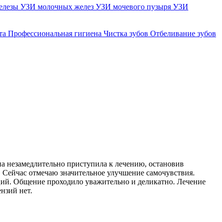
елезы
УЗИ молочных желез
УЗИ мочевого пузыря
УЗИ
та
Профессиональная гигиена
Чистка зубов
Отбеливание зубов
на незамедлительно приступила к лечению, остановив
. Сейчас отмечаю значительное улучшение самочувствия.
ций. Общение проходило уважительно и деликатно. Лечение
нзий нет.