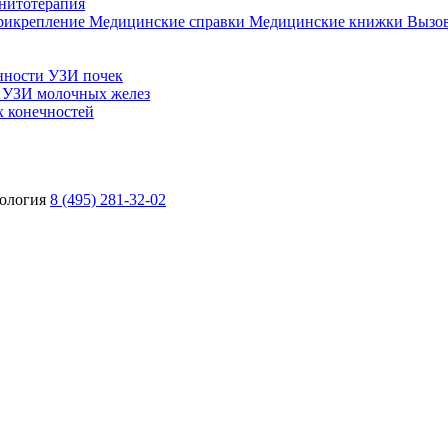
нитотерапия
прикрепление
Медицинские справки
Медицинские книжки
Вызов
нности
УЗИ почек
ы
УЗИ молочных желез
 конечностей
ология
8 (495) 281-32-02