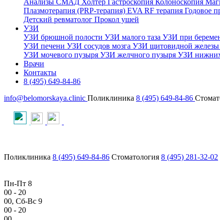
Анализы
СМАД
Холтер
Гастроскопия
Колоноскопия
Маг
Плазмотерапия (PRP-терапия)
EVA RF терапия
Годовое 
Детский ревматолог
Прокол ушей
УЗИ
УЗИ брюшной полости
УЗИ малого таза
УЗИ при береме
УЗИ печени
УЗИ сосудов мозга
УЗИ щитовидной желез
УЗИ мочевого пузыря
УЗИ желчного пузыря
УЗИ нижних
Врачи
Контакты
8 (495) 649-84-86
info@belomorskaya.clinic
Поликлиника
8 (495) 649-84-86
Стомат
Поликлиника
8 (495) 649-84-86
Стоматология
8 (495) 281-32-02
Пн-Пт 8
00
- 20
00
, Сб-Вс 9
00
- 20
00