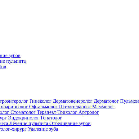
ние зубов
ие пульпита
бов
троэнтеролог
Гинеколог
Дерматовенеролог
Дерматолог
Пульмон
толаринголог
Офтальмолог
Психотерапевт
Маммолог
толог
Стоматолог
Терапевт
Трихолог
Артролог
ург
Эндокринолог
Гепатолог
иеса
Лечение пульпита
Отбеливание зубов
толог-хирург
Удаление зуба