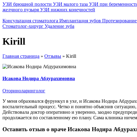
УЗИ брюшной полости
УЗИ малого таза
УЗИ при беременност
желчного пузыря
УЗИ нижних конечностей
Консультация стоматолога
Имплантация зубов
Протезирование
Стоматолог-хирург
Удаление зуба
Kirill
Главная страница
»
Отзывы
»
Kirill
Исакова Нодира Абдурахимовна
Оториноларинголог
У меня образовался фурункул в ухе, и Исакова Нодира Абдура
воспалительный процесс. Четко и понятно объяснив ситуацию,
Действовала доктор оперативно и уверенно, заодно предупред
продолжается по составленному ею плану. Сама клиника ничем 
Оставить отзыв о враче Исакова Нодира Абдура