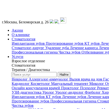
г.Москва, Беломорская д. 26
Акции
О клинике
Стоматология
Имплантация зубов
Протезирование зубов
КТ зубов
Лече
Стоматолог-хирург
Удаление зуба
Лечение кариеса
Лечен
Профессиональная гигиена
Чистка зубов
Отбеливание зу
Услуги
Взрослое отделение
Стоматология
Терапия / Диагностика
Невролог
Аллерголог-иммунолог
Вызов врача на дом
Гас
Кардиолог
Косметолог
Мануальный терапевт
Миколог
О
Онлайн консультация врачей
Проктолог
Психолог
Ревма
УЗИ-диагностика
Уролог
Уролог-андролог
Флеболог
Хир
Имплантация зубов
КТ зубов
Лечение зубов
Лечение кар
Протезирование зубов
Профессиональная гигиена
Стома
Чистка зубов