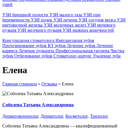
ушей
УЗИ брюшной полости
УЗИ малого таза
УЗИ при
беременности
УЗИ почек
УЗИ печени
УЗИ сосудов мозга
УЗИ
щитовидной железы
УЗИ молочных желез
УЗИ мочевого
пузыря
УЗИ желчного пузыря
УЗИ нижних конечностей
Консультация стоматолога
Имплантация зубов
Протезирование зубов
КТ зубов
Лечение зубов
Лечение
кариеса
Лечение пульпита
Профессиональная гигиена
Чистка
зубов
Отбеливание зубов
Стоматолог-хирург
Удаление зуба
Елена
Главная страница
»
Отзывы
»
Елена
Соболева Татьяна Александровна
Дерматовенеролог
,
Дерматолог
,
Косметолог
,
Трихолог
Соболева Татьяна Александровна — квалифицированный