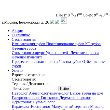
00
00
00
00
Пн-Пт 8
-21
Сб-Вс 9
-20
г.Москва, Беломорская д. 26
Акции
О клинике
Стоматология
Имплантация зубов
Протезирование зубов
КТ зубов
Лечение зубов
Стоматолог-хирург
Удаление зуба
Лечение кариеса
Лечение пульпита
Профессиональная гигиена
Чистка зубов
Отбеливание
зубов
Услуги
Взрослое отделение
Стоматология
Терапия / Диагностика
Невролог
Аллерголог-иммунолог
Вызов врача на дом
Гастроэнтеролог
Гинеколог
Дерматовенеролог
Дерматолог
Пульмонолог
Кардиолог
Косметолог
Мануальный терапевт
Миколог