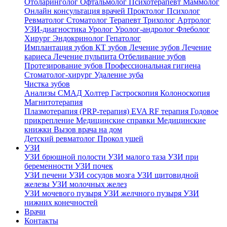
Отоларинголог
Офтальмолог
Психотерапевт
Маммолог
Онлайн консультация врачей
Проктолог
Психолог
Ревматолог
Стоматолог
Терапевт
Трихолог
Артролог
УЗИ-диагностика
Уролог
Уролог-андролог
Флеболог
Хирург
Эндокринолог
Гепатолог
Имплантация зубов
КТ зубов
Лечение зубов
Лечение
кариеса
Лечение пульпита
Отбеливание зубов
Протезирование зубов
Профессиональная гигиена
Стоматолог-хирург
Удаление зуба
Чистка зубов
Анализы
СМАД
Холтер
Гастроскопия
Колоноскопия
Магнитотерапия
Плазмотерапия (PRP-терапия)
EVA RF терапия
Годовое
прикрепление
Медицинские справки
Медицинские
книжки
Вызов врача на дом
Детский ревматолог
Прокол ушей
УЗИ
УЗИ брюшной полости
УЗИ малого таза
УЗИ при
беременности
УЗИ почек
УЗИ печени
УЗИ сосудов мозга
УЗИ щитовидной
железы
УЗИ молочных желез
УЗИ мочевого пузыря
УЗИ желчного пузыря
УЗИ
нижних конечностей
Врачи
Контакты