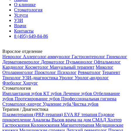
О клинике
Стоматология
Услуги
УЗИ
Врачи
Контакты
8 (495) 649-84-86
Взрослое отделение
Невролог
Аллерголог-иммунолог
Гастроэнтеролог
Гинеколог
Дерматовенеролог
Дерматолог
Пульмонолог
Офтальмолог
Кардиолог
Косметолог
Мануальный терапевт
Миколог
Отоларинголог
Проктолог
Психолог
Ревматолог
Терапевт
Трихолог
УЗИ-диагностика
Уролог
Уролог-андролог
Флеболог
Хирург
Стоматология
Имплантация зубов
КТ зубов
Лечение зубов
Отбеливание
зубов
Протезирование зубов
Профессиональная гигиена
Стоматолог-хирург
Удаление зуба
Чистка зубов
Терапия / Диагностика
Плазмотерапия (PRP-терапия)
EVA RF терапия
Годовое
прикрепление
Анализы
Вызов врача на дом
СМАД
Холтер
Гастроскопия
Колоноскопия
Магнитотерапия
Медицинские
книжки
Медицинские справки
Детский ревматолог
Прокол