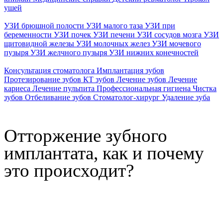
ушей
УЗИ брюшной полости
УЗИ малого таза
УЗИ при
беременности
УЗИ почек
УЗИ печени
УЗИ сосудов мозга
УЗИ
щитовидной железы
УЗИ молочных желез
УЗИ мочевого
пузыря
УЗИ желчного пузыря
УЗИ нижних конечностей
Консультация стоматолога
Имплантация зубов
Протезирование зубов
КТ зубов
Лечение зубов
Лечение
кариеса
Лечение пульпита
Профессиональная гигиена
Чистка
зубов
Отбеливание зубов
Стоматолог-хирург
Удаление зуба
Отторжение зубного
имплантата, как и почему
это происходит?