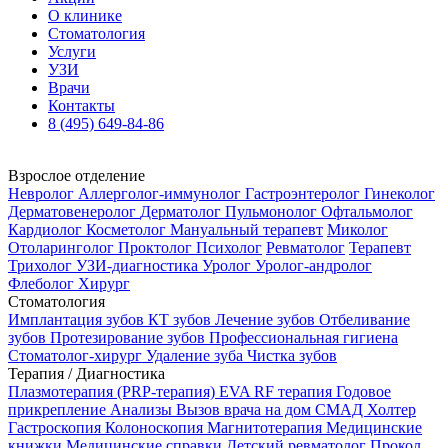
О клинике
Стоматология
Услуги
УЗИ
Врачи
Контакты
8 (495) 649-84-86
Взрослое отделение
Невролог
Аллерголог-иммунолог
Гастроэнтеролог
Гинеколог
Дерматовенеролог
Дерматолог
Пульмонолог
Офтальмолог
Кардиолог
Косметолог
Мануальный терапевт
Миколог
Отоларинголог
Проктолог
Психолог
Ревматолог
Терапевт
Трихолог
УЗИ-диагностика
Уролог
Уролог-андролог
Флеболог
Хирург
Стоматология
Имплантация зубов
КТ зубов
Лечение зубов
Отбеливание
зубов
Протезирование зубов
Профессиональная гигиена
Стоматолог-хирург
Удаление зуба
Чистка зубов
Терапия / Диагностика
Плазмотерапия (PRP-терапия)
EVA RF терапия
Годовое
прикрепление
Анализы
Вызов врача на дом
СМАД
Холтер
Гастроскопия
Колоноскопия
Магнитотерапия
Медицинские
книжки
Медицинские справки
Детский ревматолог
Прокол