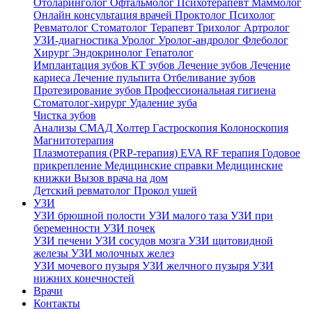
Отоларинголог
Офтальмолог
Психотерапевт
Маммолог
Онлайн консультация врачей
Проктолог
Психолог
Ревматолог
Стоматолог
Терапевт
Трихолог
Артролог
УЗИ-диагностика
Уролог
Уролог-андролог
Флеболог
Хирург
Эндокринолог
Гепатолог
Имплантация зубов
КТ зубов
Лечение зубов
Лечение
кариеса
Лечение пульпита
Отбеливание зубов
Протезирование зубов
Профессиональная гигиена
Стоматолог-хирург
Удаление зуба
Чистка зубов
Анализы
СМАД
Холтер
Гастроскопия
Колоноскопия
Магнитотерапия
Плазмотерапия (PRP-терапия)
EVA RF терапия
Годовое
прикрепление
Медицинские справки
Медицинские
книжки
Вызов врача на дом
Детский ревматолог
Прокол ушей
УЗИ
УЗИ брюшной полости
УЗИ малого таза
УЗИ при
беременности
УЗИ почек
УЗИ печени
УЗИ сосудов мозга
УЗИ щитовидной
железы
УЗИ молочных желез
УЗИ мочевого пузыря
УЗИ желчного пузыря
УЗИ
нижних конечностей
Врачи
Контакты