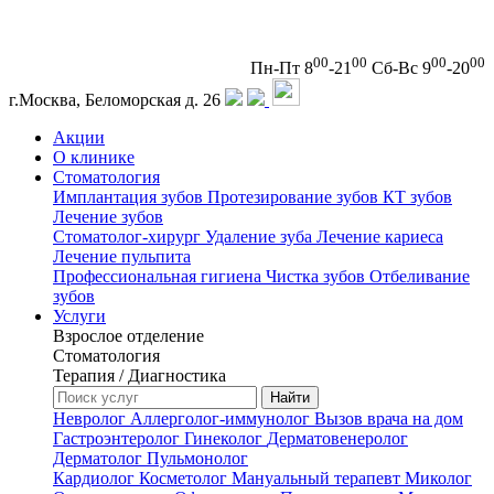
00
00
00
00
Пн-Пт 8
-21
Сб-Вс 9
-20
г.Москва, Беломорская д. 26
Акции
О клинике
Стоматология
Имплантация зубов
Протезирование зубов
КТ зубов
Лечение зубов
Стоматолог-хирург
Удаление зуба
Лечение кариеса
Лечение пульпита
Профессиональная гигиена
Чистка зубов
Отбеливание
зубов
Услуги
Взрослое отделение
Стоматология
Терапия / Диагностика
Невролог
Аллерголог-иммунолог
Вызов врача на дом
Гастроэнтеролог
Гинеколог
Дерматовенеролог
Дерматолог
Пульмонолог
Кардиолог
Косметолог
Мануальный терапевт
Миколог