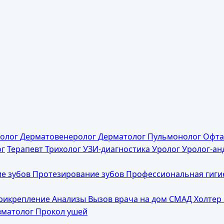
колог
Дерматовенеролог
Дерматолог
Пульмонолог
Офта
ог
Терапевт
Трихолог
УЗИ-диагностика
Уролог
Уролог-ан
е зубов
Протезирование зубов
Профессиональная гиг
прикрепление
Анализы
Вызов врача на дом
СМАД
Холтер
вматолог
Прокол ушей