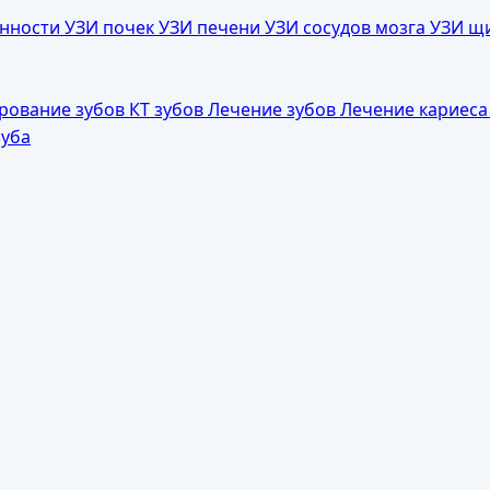
енности
УЗИ почек
УЗИ печени
УЗИ сосудов мозга
УЗИ щ
рование зубов
КТ зубов
Лечение зубов
Лечение кариес
зуба