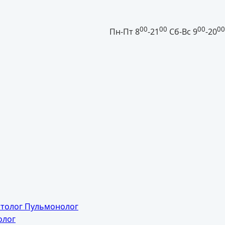
00
00
00
00
Пн-Пт 8
-21
Сб-Вс 9
-20
толог
Пульмонолог
лог