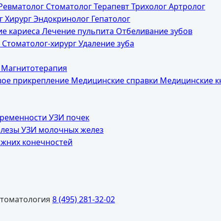
Ревматолог
Стоматолог
Терапевт
Трихолог
Артролог
г
Хирург
Эндокринолог
Гепатолог
ие кариеса
Лечение пульпита
Отбеливание зубов
а
Стоматолог-хирург
Удаление зуба
я
Магнитотерапия
вое прикрепление
Медицинские справки
Медицинские 
еременности
УЗИ почек
елезы
УЗИ молочных желез
ижних конечностей
томатология
8 (495) 281-32-02