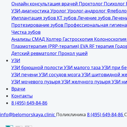
Онлайн консультация врачей
Проктолог
Психолог
УЗИ-диагностика
Уролог
Уролог-андролог
Флеболо
Имплантация зубов
КТ зубов
Лечение зубов
Лечен
Протезирование зубов
Профессиональная гигиен
Чистка зубов
Анализы
СМАД
Холтер
Гастроскопия
Колоноскопи
Плазмотерапия (PRP-терапия)
EVA RF терапия
Годо
Детский ревматолог
Прокол ушей
УЗИ
УЗИ брюшной полости
УЗИ малого таза
УЗИ при б
УЗИ печени
УЗИ сосудов мозга
УЗИ щитовидной ж
УЗИ мочевого пузыря
УЗИ желчного пузыря
УЗИ н
Врачи
Контакты
8 (495) 649-84-86
info@belomorskaya.clinic
Поликлиника
8 (495) 649-84-86
С