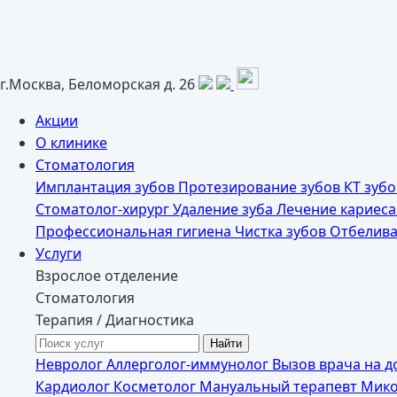
г.Москва, Беломорская д. 26
Акции
О клинике
Стоматология
Имплантация зубов
Протезирование зубов
КТ зуб
Стоматолог-хирург
Удаление зуба
Лечение кариес
Профессиональная гигиена
Чистка зубов
Отбелива
Услуги
Взрослое отделение
Стоматология
Терапия / Диагностика
Невролог
Аллерголог-иммунолог
Вызов врача на 
Кардиолог
Косметолог
Мануальный терапевт
Мик