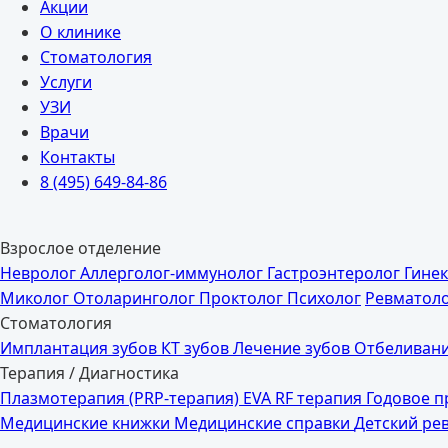
Акции
О клинике
Стоматология
Услуги
УЗИ
Врачи
Контакты
8 (495) 649-84-86
Взрослое отделение
Невролог
Аллерголог-иммунолог
Гастроэнтеролог
Гине
Миколог
Отоларинголог
Проктолог
Психолог
Ревматол
Стоматология
Имплантация зубов
КТ зубов
Лечение зубов
Отбеливани
Терапия / Диагностика
Плазмотерапия (PRP-терапия)
EVA RF терапия
Годовое 
Медицинские книжки
Медицинские справки
Детский ре