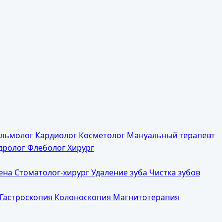
льмолог
Кардиолог
Косметолог
Мануальный терапевт
дролог
Флеболог
Хирург
иена
Стоматолог-хирург
Удаление зуба
Чистка зубов
Гастроскопия
Колоноскопия
Магнитотерапия