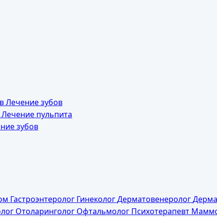
ов
Лечение зубов
а
Лечение пульпита
ние зубов
дом
Гастроэнтеролог
Гинеколог
Дерматовенеролог
Дерма
олог
Отоларинголог
Офтальмолог
Психотерапевт
Маммо