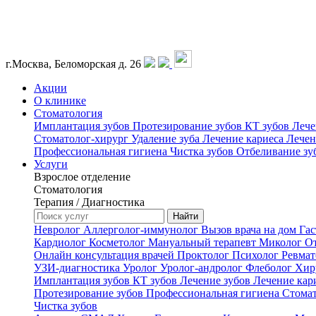
г.Москва, Беломорская д. 26
Акции
О клинике
Стоматология
Имплантация зубов
Протезирование зубов
КТ зубов
Лече
Стоматолог-хирург
Удаление зуба
Лечение кариеса
Лечен
Профессиональная гигиена
Чистка зубов
Отбеливание зу
Услуги
Взрослое отделение
Стоматология
Терапия / Диагностика
Невролог
Аллерголог-иммунолог
Вызов врача на дом
Гас
Кардиолог
Косметолог
Мануальный терапевт
Миколог
О
Онлайн консультация врачей
Проктолог
Психолог
Ревма
УЗИ-диагностика
Уролог
Уролог-андролог
Флеболог
Хир
Имплантация зубов
КТ зубов
Лечение зубов
Лечение кар
Протезирование зубов
Профессиональная гигиена
Стома
Чистка зубов