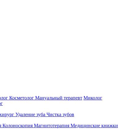
олог
Косметолог
Мануальный терапевт
Миколог
рг
-хирург
Удаление зуба
Чистка зубов
я
Колоноскопия
Магнитотерапия
Медицинские книжки