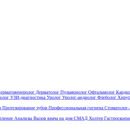
ерматовенеролог
Дерматолог
Пульмонолог
Офтальмолог
Карди
холог
УЗИ-диагностика
Уролог
Уролог-андролог
Флеболог
Хиру
в
Протезирование зубов
Профессиональная гигиена
Стоматолог
епление
Анализы
Вызов врача на дом
СМАД
Холтер
Гастроскопи