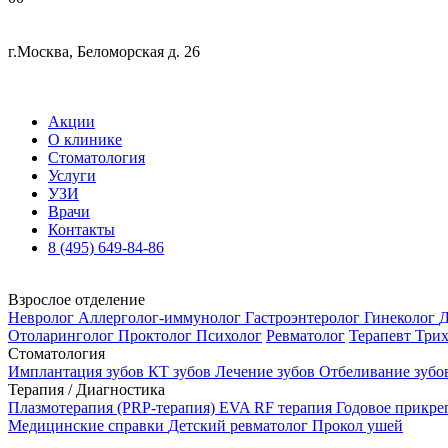
г.Москва, Беломорская д. 26
Акции
О клинике
Стоматология
Услуги
УЗИ
Врачи
Контакты
8 (495) 649-84-86
Взрослое отделение
Невролог
Аллерголог-иммунолог
Гастроэнтеролог
Гинеколог
Д
Отоларинголог
Проктолог
Психолог
Ревматолог
Терапевт
Три
Стоматология
Имплантация зубов
КТ зубов
Лечение зубов
Отбеливание зубо
Терапия / Диагностика
Плазмотерапия (PRP-терапия)
EVA RF терапия
Годовое прикр
Медицинские справки
Детский ревматолог
Прокол ушей