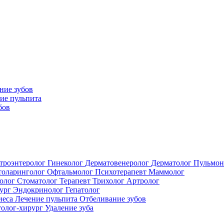
ние зубов
ие пульпита
бов
троэнтеролог
Гинеколог
Дерматовенеролог
Дерматолог
Пульмон
толаринголог
Офтальмолог
Психотерапевт
Маммолог
толог
Стоматолог
Терапевт
Трихолог
Артролог
ург
Эндокринолог
Гепатолог
иеса
Лечение пульпита
Отбеливание зубов
толог-хирург
Удаление зуба