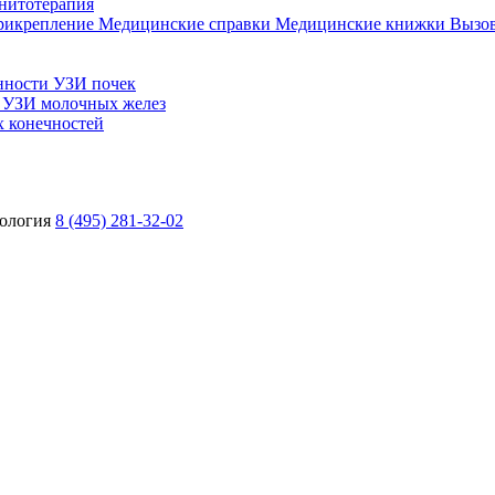
нитотерапия
прикрепление
Медицинские справки
Медицинские книжки
Вызов
нности
УЗИ почек
ы
УЗИ молочных желез
 конечностей
ология
8 (495) 281-32-02