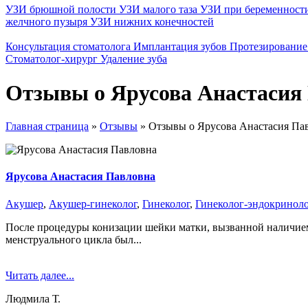
УЗИ брюшной полости
УЗИ малого таза
УЗИ при беременност
желчного пузыря
УЗИ нижних конечностей
Консультация стоматолога
Имплантация зубов
Протезирование
Стоматолог-хирург
Удаление зуба
Отзывы о Ярусова Анастасия
Главная страница
»
Отзывы
»
Отзывы о Ярусова Анастасия Па
Ярусова Анастасия Павловна
Акушер
,
Акушер-гинеколог
,
Гинеколог
,
Гинеколог-эндокриноло
После процедуры конизации шейки матки, вызванной наличием 
менструального цикла был...
Читать далее...
Людмила Т.