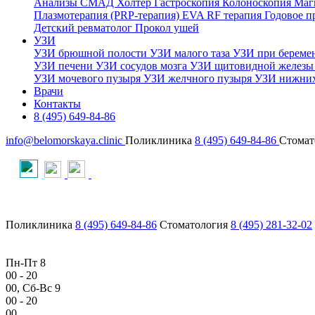
Анализы
СМАД
Холтер
Гастроскопия
Колоноскопия
Маг
Плазмотерапия (PRP-терапия)
EVA RF терапия
Годовое 
Детский ревматолог
Прокол ушей
УЗИ
УЗИ брюшной полости
УЗИ малого таза
УЗИ при береме
УЗИ печени
УЗИ сосудов мозга
УЗИ щитовидной желез
УЗИ мочевого пузыря
УЗИ желчного пузыря
УЗИ нижних
Врачи
Контакты
8 (495) 649-84-86
info@belomorskaya.clinic
Поликлиника
8 (495) 649-84-86
Стомат
Поликлиника
8 (495) 649-84-86
Стоматология
8 (495) 281-32-02
Пн-Пт 8
00
- 20
00
, Сб-Вс 9
00
- 20
00