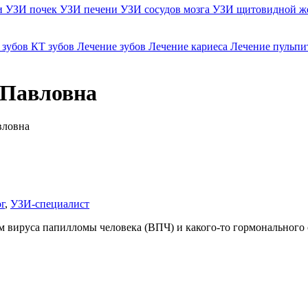
и
УЗИ почек
УЗИ печени
УЗИ сосудов мозга
УЗИ щитовидной ж
 зубов
КТ зубов
Лечение зубов
Лечение кариеса
Лечение пульпи
 Павловна
вловна
г
,
УЗИ-специалист
вируса папилломы человека (ВПЧ) и какого-то гормонального с