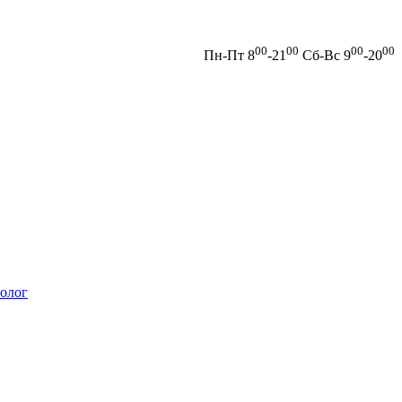
00
00
00
00
Пн-Пт 8
-21
Сб-Вс 9
-20
олог