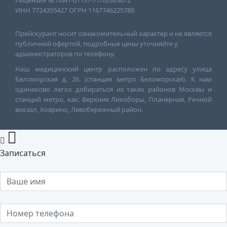
Лицензия № Л041-01137-77/00383672
ИНН 7724355427 ОГРН 1167746225789
Прейскурант носит ознакомительный характер и не является
публичной офертой, подробные цены уточняйте у
администраторов по телефону.
Наш медицинский центр расположен по адресу улица
Беломорская д. 26. (станция метро Беломорская). К нам
одинаково легко добираться из таких районов Москвы и
станций метро, как: Верхние Лихоборы, Планерная, Речной
вокзал, Ховрино, Левобережный район.
Записаться