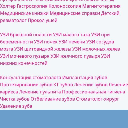
Холтер
Гастроскопия
Колоноскопия
Магнитотерапия
Медицинские книжки
Медицинские справки
Детский
ревматолог
Прокол ушей
УЗИ брюшной полости
УЗИ малого таза
УЗИ при
беременности
УЗИ почек
УЗИ печени
УЗИ сосудов
мозга
УЗИ щитовидной железы
УЗИ молочных желез
УЗИ мочевого пузыря
УЗИ желчного пузыря
УЗИ
нижних конечностей
Консультация стоматолога
Имплантация зубов
Протезирование зубов
КТ зубов
Лечение зубов
Лечение
кариеса
Лечение пульпита
Профессиональная гигиена
Чистка зубов
Отбеливание зубов
Стоматолог-хирург
Удаление зуба