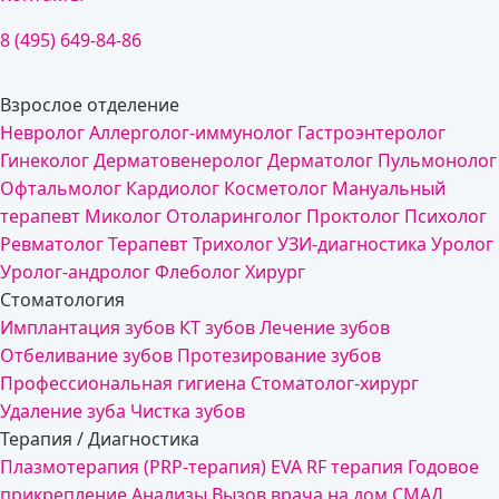
8 (495) 649-84-86
Взрослое отделение
Невролог
Аллерголог-иммунолог
Гастроэнтеролог
Гинеколог
Дерматовенеролог
Дерматолог
Пульмонолог
Офтальмолог
Кардиолог
Косметолог
Мануальный
терапевт
Миколог
Отоларинголог
Проктолог
Психолог
Ревматолог
Терапевт
Трихолог
УЗИ-диагностика
Уролог
Уролог-андролог
Флеболог
Хирург
Стоматология
Имплантация зубов
КТ зубов
Лечение зубов
Отбеливание зубов
Протезирование зубов
Профессиональная гигиена
Стоматолог-хирург
Удаление зуба
Чистка зубов
Терапия / Диагностика
Плазмотерапия (PRP-терапия)
EVA RF терапия
Годовое
прикрепление
Анализы
Вызов врача на дом
СМАД